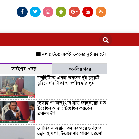
নলছিটিতে একই ভবনের দুই ফ্ল্যাটে চুরি: নগদ টাকা ও স্বর্ণালঙ
সর্বশেষ খবর
জনপ্রিয় খবর
নলছিটিতে একই ভবনের দুই ফ্ল্যাটে
চুরি: নগদ টাকা ও স্বর্ণালঙ্কার লুট
জুলাই গণঅভ্যুত্থান সৃতি জাদুঘরের শুভ
উদ্বোধন আজ : উদ্বোধন করবেন
প্রধানমন্ত্রী!
সৌদির নাজরান বিমানবন্দরে হুথিদের
ড্রোন হামলা, উত্তেজনার পারদ চরমে!