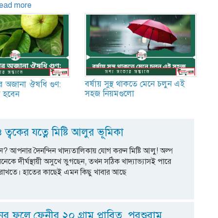
read more
বর্ষায় সুস্থ থাকতে মেনে চলুন এই
ার অজানা ঔষধি গুণ:
সহজ নিয়মগুলো
 হবেন
 ও ত্বকের যত্নে মিষ্টি আলুর ভূমিকা
ান? আপনার দৈনন্দিন খাদ্যতালিকায় যোগ করুন মিষ্টি আলু! অল্প
েকে দীর্ঘস্থায়ী অসুখে ভুগছেন, তখন সঠিক খাদ্যাভ্যাসই পারে
 রাখতে। হাতের কাছেই এমন কিছু খাবার আছে
ের ফলে ফেনীর ২০ গ্রাম প্লাবিত, পরশুরাম