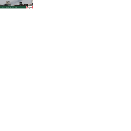
শাহজালালে পড়ে থাকা ১২টি
উড়োজাহাজ ভাঙারি হিসেবে নিলামের
উদ্যোগ বেবিচকের!
কোন উপায়ে মোবাইলের পর্নোগ্রাফি
বন্ধের কার্যকর উপায় হতে পারে?
ফেনীতে পুকুরের পানিতে ডুবে দেড়
বছরের শিশুর করুণ মৃত্যু!
গানার্সদের লোভনীয় প্রস্তাবের গুঞ্জনের
মধ্যেই সোমবার রিয়ালে যোগ দিচ্ছেন
ভিনিসিউস
পাকিস্তানের থানার সামনে আত্মঘাতী
বোমা হামলা, নিহত অন্তত ১৪