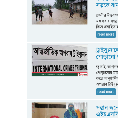
সড়কে যান
ফেনীর উত্তরাঞ
মঙ্গলবার সন্ধ
দিয়ে প্রবাহি
read more
ট্রাইব্যু
পোড়ানো 
জুলাই-আগস্ট
পোড়ানোর মা
করে আনুষ্ঠানি
অপরাধ ট্রাইব্যু
read more
সন্তান জন
এইচএসসি শ