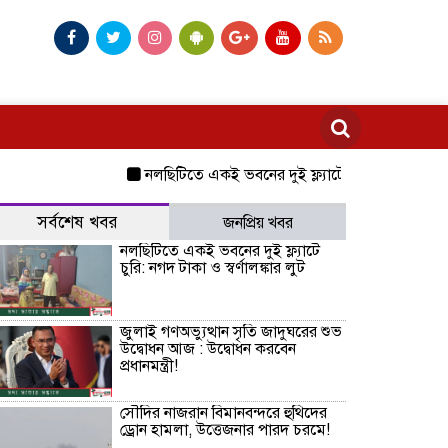
নলছিটিতে একই ভবনের দুই ফ্ল্যাটে চুরি: নগদ টাকা ও স্বর
সর্বশেষ খবর
জনপ্রিয় খবর
নলছিটিতে একই ভবনের দুই ফ্ল্যাটে
চুরি: নগদ টাকা ও স্বর্ণালঙ্কার লুট
জুলাই গণঅভ্যুত্থান সৃতি জাদুঘরের শুভ
উদ্বোধন আজ : উদ্বোধন করবেন
প্রধানমন্ত্রী!
সৌদির নাজরান বিমানবন্দরে হুথিদের
ড্রোন হামলা, উত্তেজনার পারদ চরমে!