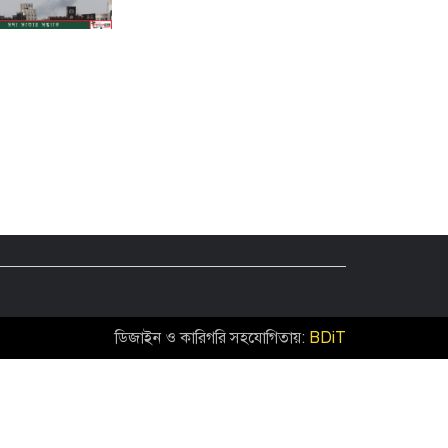
শাহজালালে পড়ে থাকা ১২টি
উড়োজাহাজ ভাঙারি হিসেবে নিলামের
উদ্যোগ বেবিচকের!
কোন উপায়ে মোবাইলের পর্নোগ্রাফি
বন্ধের কার্যকর উপায় হতে পারে?
ফেনীতে পুকুরের পানিতে ডুবে দেড়
বছরের শিশুর করুণ মৃত্যু!
গানার্সদের লোভনীয় প্রস্তাবের গুঞ্জনের
মধ্যেই সোমবার রিয়ালে যোগ দিচ্ছেন
ভিনিসিউস
ডিজাইন ও কারিগরি সহযোগিতায়:
BDiT
পাকিস্তানের থানার সামনে আত্মঘাতী
বোমা হামলা, নিহত অন্তত ১৪