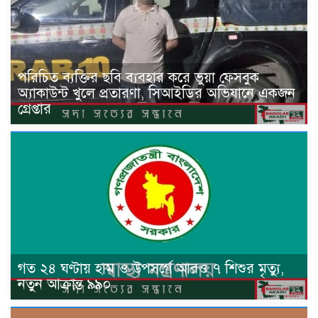
পরিচিত ব্যক্তির ছবি ব্যবহার করে ভুয়া ফেসবুক
অ্যাকাউন্ট খুলে প্রতারণা, সিআইডির অভিযানে একজন
গ্রেপ্তার
গত ২৪ ঘণ্টায় হাম ও উপসর্গে আরও ৭ শিশুর মৃত্যু,
নতুন আক্রান্ত ৯৯০