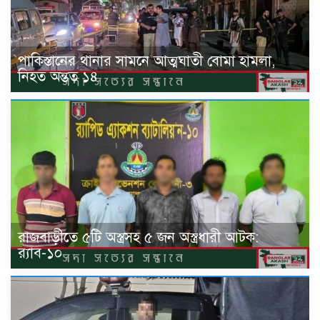
পাকিস্তানের থানার সামনে আত্মঘাতী বোমা হামলা,
নিহত অন্তত ১৪
রাজবাড়ীতে ৫টি অস্ত্রসহ ৫ জন অস্ত্রধারী আটক:
র‍্যাব-১০