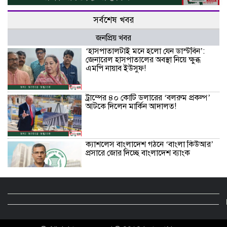
সর্বশেষ খবর
জনপ্রিয় খবর
‘হাসপাতালটাই মনে হলো যেন ডাস্টবিন’:
জেনারেল হাসপাতালের অবস্থা নিয়ে ক্ষুব্ধ
এমপি নায়াব ইউসুফ!
ট্রাম্পের ৪০ কোটি ডলারের ‘বলরুম প্রকল্প’
আটকে দিলেন মার্কিন আদালত!
ক্যাশলেস বাংলাদেশ গঠনে ‘বাংলা কিউআর’
প্রসারে জোর দিচ্ছে বাংলাদেশ ব্যাংক
লিবিয়া থেকে মৃত্যুর ঝুঁকি নিয়ে গ্রিসে পাড়ি,
উদ্ধার ২০২ অভিবাসীর বেশির ভাগই
বাংলাদেশি