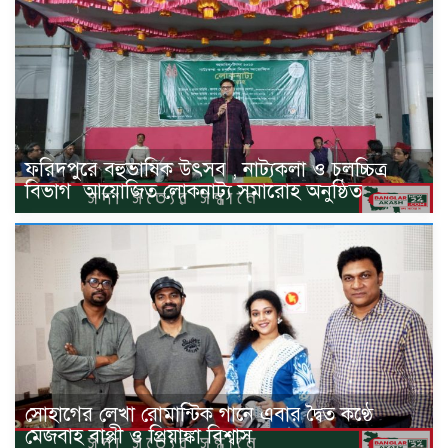
ফরিদপুরে বহুভাষিক উৎসব , নাট্যকলা ও চলচ্চিত্র
বিভাগ ‌ আয়োজিত লোকনাট্য সমারোহ অনুষ্ঠিত
সোহাগের লেখা রোমান্টিক গানে এবার দ্বৈত কণ্ঠে
মেজবাহ বাপ্পী ও প্রিয়াঙ্কা বিশ্বাস