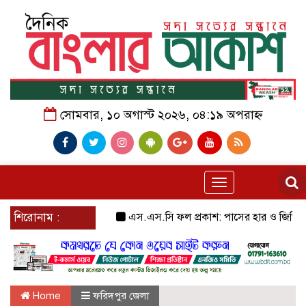
সোমবার, ১০ অগাস্ট ২০২৬, ০৪:১৯ অপরাহ্ন
Toggle
navigation
শিরোনাম :
এস.এস.সি ফল প্রকাশ: পাসের হার ও জিপিএ–৫-এ শ
Home
ফরিদপুর জেলা