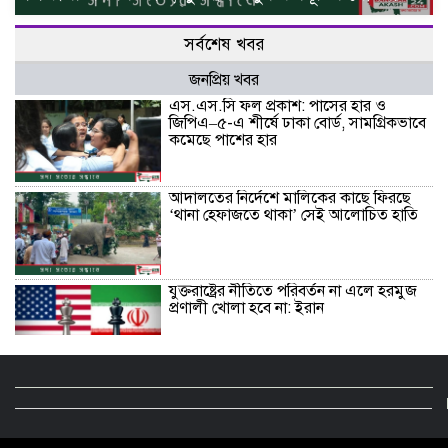
সর্বশেষ খবর
জনপ্রিয় খবর
এস.এস.সি ফল প্রকাশ: পাসের হার ও
জিপিএ–৫-এ শীর্ষে ঢাকা বোর্ড, সামগ্রিকভাবে
কমেছে পাশের হার
আদালতের নির্দেশে মালিকের কাছে ফিরছে
‘থানা হেফাজতে থাকা’ সেই আলোচিত হাতি
যুক্তরাষ্ট্রের নীতিতে পরিবর্তন না এলে হরমুজ
প্রণালী খোলা হবে না: ইরান
২০২৭ ওয়ানডে বিশ্বকাপকে সামনে রেখে
দক্ষিণ আফ্রিকা ও জিম্বাবুয়েকে নিয়ে ত্রিদেশীয়
সিরিজ আয়োজন করছে নামিবিয়া