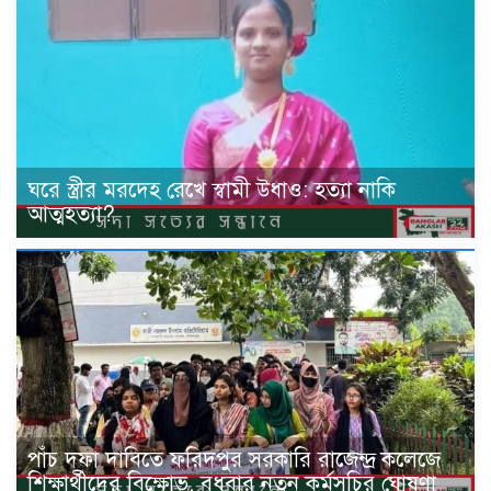
ঘরে স্ত্রীর মরদেহ রেখে স্বামী উধাও: হত্যা নাকি
আত্মহত্যা?
পাঁচ দফা দাবিতে ফরিদপুর সরকারি রাজেন্দ্র কলেজে
শিক্ষার্থীদের বিক্ষোভ, বুধবার নতুন কর্মসূচির ঘোষণা