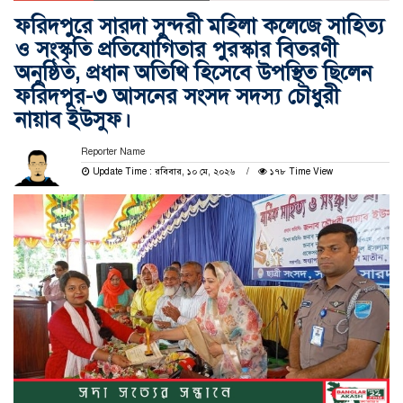
ফরিদপুরে সারদা সুন্দরী মহিলা কলেজে সাহিত্য
ও সংস্কৃতি প্রতিযোগিতার পুরস্কার বিতরণী
অনুষ্ঠিত, প্রধান অতিথি হিসেবে উপস্থিত ছিলেন
ফরিদপুর-৩ আসনের সংসদ সদস্য চৌধুরী
নায়াব ইউসুফ।
Reporter Name
Update Time : রবিবার, ১০ মে, ২০২৬
১৭৮ Time View