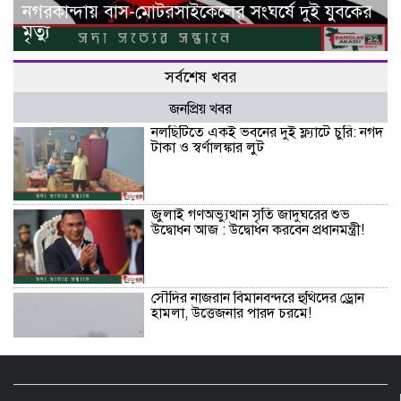
নগরকান্দায় বাস-মোটরসাইকেলের সংঘর্ষে দুই যুবকের
মৃত্যু
সর্বশেষ খবর
জনপ্রিয় খবর
নলছিটিতে একই ভবনের দুই ফ্ল্যাটে চুরি: নগদ
টাকা ও স্বর্ণালঙ্কার লুট
জুলাই গণঅভ্যুত্থান সৃতি জাদুঘরের শুভ
উদ্বোধন আজ : উদ্বোধন করবেন প্রধানমন্ত্রী!
সৌদির নাজরান বিমানবন্দরে হুথিদের ড্রোন
হামলা, উত্তেজনার পারদ চরমে!
শাহজালালে পড়ে থাকা ১২টি উড়োজাহাজ
ভাঙারি হিসেবে নিলামের উদ্যোগ বেবিচকের!