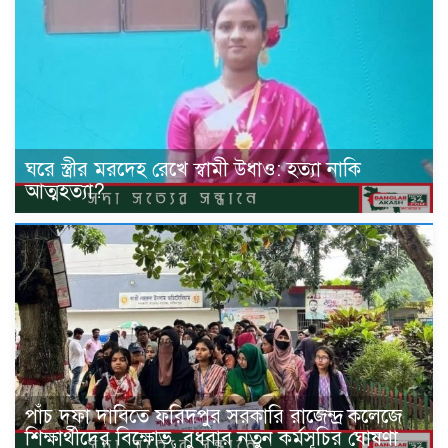
ঘরে স্ত্রীর মরদেহ রেখে স্বামী উধাও: হত্যা নাকি
আত্মহত্যা?
পাঁচ দফা দাবিতে ফরিদপুর সরকারি রাজেন্দ্র কলেজে
শিক্ষার্থীদের বিক্ষোভ, বুধবার নতুন কর্মসূচির ঘোষণা