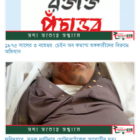
১৯৭৫ সালের ৩ নভেম্বর: চেইন অব কমান্ড ভঙ্গকারীদের বিরুদ্ধে
অভিযান
ফরিদপুরে ‌ সড়ক দুর্ঘটনায় মোটরসাইকেল আরোহীর মৃত্যু