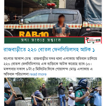
রাজবাড়ীতে ২২০ বোতল ফেনসিডিলসহ আটক ১
বাংলার আকাশ ডেস্ক : রাজবাড়ীর সদর থানা এলাকায় অভিযান চালিয়ে
২২০ বোতল ফেনসিডিলসহ এক ব্যক্তিকে আটক করেছে র‌্যাব-১০।
মঙ্গলবার সকাল ৮টা ৫ মিনিটের দিকে গোয়ালন্দ মোড় এলাকায় এ
অভিযান পরিচালনা
read more